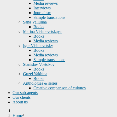
Media reviews
Interviews
Journalism
Sample translations
Sana Valiulina
Books
Marina Vishnevetskaya
Books
Media reviews
Igor Vishnevetsky
Books
Media reviews
Sample translations
Stanislav Vostokov
Books
Guzel Yakhina
Books
Anthologies & series
Creative comparison of cultures
Our sub-agents
Our clients
About us
Home
/