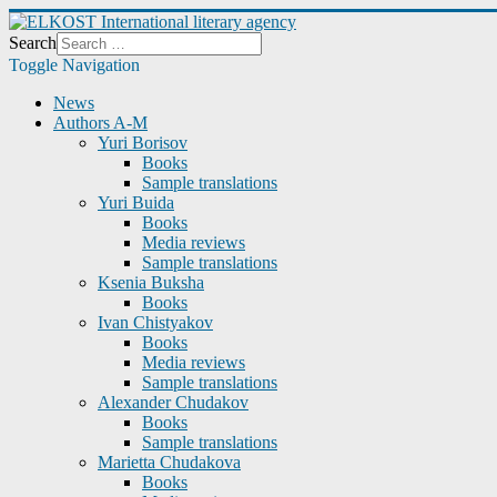
Search
Toggle Navigation
News
Authors A-M
Yuri Borisov
Books
Sample translations
Yuri Buida
Books
Media reviews
Sample translations
Ksenia Buksha
Books
Ivan Chistyakov
Books
Media reviews
Sample translations
Alexander Chudakov
Books
Sample translations
Marietta Chudakova
Books