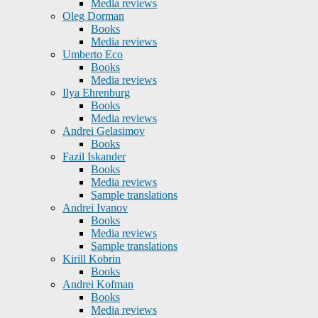
Media reviews
Oleg Dorman
Books
Media reviews
Umberto Eco
Books
Media reviews
Ilya Ehrenburg
Books
Media reviews
Andrei Gelasimov
Books
Fazil Iskander
Books
Media reviews
Sample translations
Andrei Ivanov
Books
Media reviews
Sample translations
Kirill Kobrin
Books
Andrei Kofman
Books
Media reviews