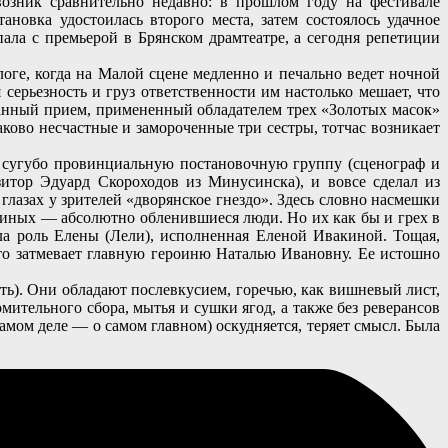
возник сравнительно недавно: в прошлом году на фестивале
овка удостоилась второго места, затем состоялось удачное
ла с премьерой в Брянском драмтеатре, а сегодня репетиции
оге, когда на Малой сцене медленно и печально ведет ночной
серьезность и груз ответственности им настолько мешает, что
авданный прием, примененный обладателем трех «Золотых масок»
ково несчастные и замороченные три сестры, тотчас возникает
й сугубо провинциальную постановочную группу (сценограф и
итор Эдуард Скороходов из Минусинска), и вовсе сделал из
лазах у зрителей «дворянское гнездо». Здесь словно насмешки
нкиных — абсолютно обленившиеся люди. Но их как бы и грех в
ала роль Елены (Лели), исполненная Еленой Ивакиной. Тощая,
что затмевает главную героиню Наталью Ивановну. Ее истошно
ть). Они обладают послевкусием, горечью, как вишневый лист,
мительного сбора, мытья и сушки ягод, а также без реверансов
амом деле — о самом главном) оскудняется, теряет смысл. Была