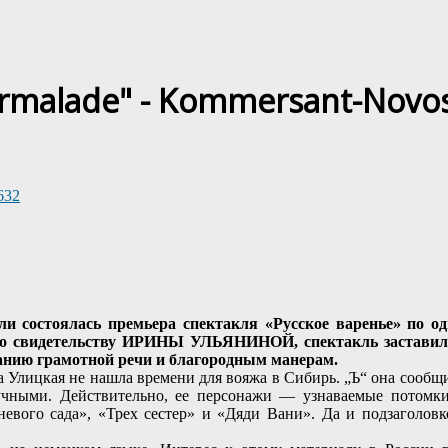
rmalade" - Kommersant-Novosi
632
ли состоялась премьера спектакля «Русское варенье» по 
По свидетельству ИРИНЫ УЛЬЯНИНОЙ, спектакль заставил 
чанию грамотной речи и благородным манерам.
 Улицкая не нашла времени для вояжа в Сибирь. „Ъ“ она сообщила
кучными. Действительно, ее персонажи — узнаваемые потомк
ого сада», «Трех сестер» и «Дяди Вани». Да и подзаголовко