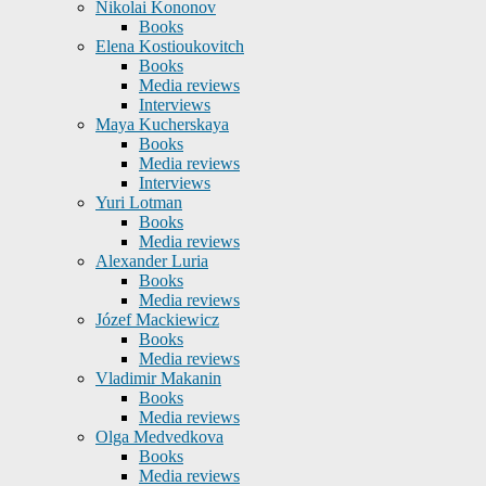
Nikolai Kononov
Books
Elena Kostioukovitch
Books
Media reviews
Interviews
Maya Kucherskaya
Books
Media reviews
Interviews
Yuri Lotman
Books
Media reviews
Alexander Luria
Books
Media reviews
Józef Mackiewicz
Books
Media reviews
Vladimir Makanin
Books
Media reviews
Olga Medvedkova
Books
Media reviews