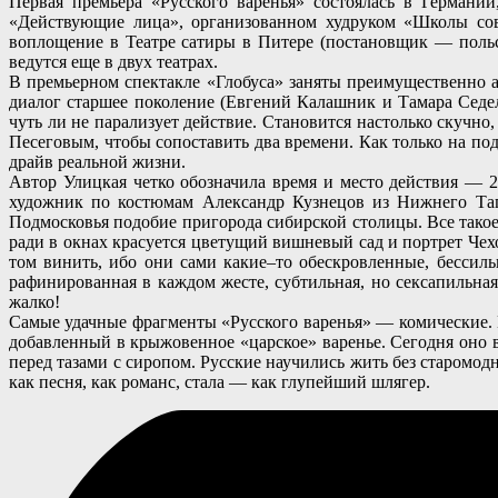
Первая премьера «Русского варенья» состоялась в Германи
«Действующие лица», организованном худруком «Школы совр
воплощение в Театре сатиры в Питере (постановщик — польс
ведутся еще в двух театрах.
В премьерном спектакле «Глобуса» заняты преимущественно а
диалог старшее поколение (Евгений Калашник и Тамара Седель
чуть ли не парализует действие. Становится настолько скучно
Песеговым, чтобы сопоставить два времени. Как только на по
драйв реальной жизни.
Автор Улицкая четко обозначила время и место действия — 
художник по костюмам Александр Кузнецов из Нижнего Таги
Подмосковья подобие пригорода сибирской столицы. Все такое
ради в окнах красуется цветущий вишневый сад и портрет Чех
том винить, ибо они сами какие–то обескровленные, бессиль
рафинированная в каждом жесте, субтильная, но сексапильна
жалко!
Самые удачные фрагменты «Русского варенья» — комические. И
добавленный в крыжовенное «царское» варенье. Сегодня оно вр
перед тазами с сиропом. Русские научились жить без старомод
как песня, как романс, стала — как глупейший шлягер.