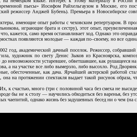
и, на немецком языке. Интерес к этому материалу в России 
еменной пьесы» Иосифом Райхельгаузом в Москве, его постан
кий режиссер Анджей Бубень). Премьера в Новосибирске совпа
ктеры, имеющие опыт работы с чеховским репертуаром. В прол
никова, играющие брата и сестру), этот опыт, преувеличенная 
, что, кажется, само время останавливает ход. Однако это опр
дмостках появляются молодые — каждая по–своему, но все одина
2002 год, академический дачный поселок. Режиссер, собравши
ла, художник по свету Денис Зыков из Красноярска, композ
 до невозможности устаревшее, обветшавшее, как рушащееся на г
ова, а на участке все либо вымерзло, либо высохло. Род Дворя
ные, обесточенные, как дача. Ярчайшей актерской работой ст
я, она на протяжении спектакля выдает такой рисунок образа, 
х, к счастью, много (три с половиной часа без смеха не высиде
оде бы не к столу — научились обходиться без варенья, без уто
ных чаепитий, однако жизнь без задушевных бесед ни о чем (на с