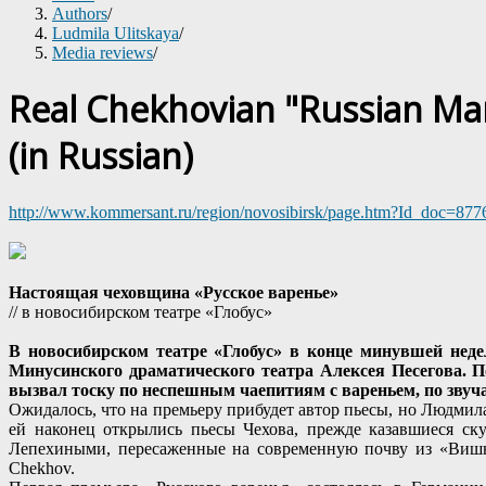
Authors
/
Ludmila Ulitskaya
/
Media reviews
/
Real Chekhovian "Russian Ma
(in Russian)
http://www.kommersant.ru/region/novosibirsk/page.htm?Id_doc=877
Настоящая чеховщина «Русское варенье»
// в новосибирском театре «Глобус»
В новосибирском театре «Глобус» в конце минувшей неде
Минусинского драматического театра Алексея Песегова. 
вызвал тоску по неспешным чаепитиям с вареньем, по зву
Ожидалось, что на премьеру прибудет автор пьесы, но Людмила
ей наконец открылись пьесы Чехова, прежде казавшиеся с
Лепехиными, пересаженные на современную почву из «Вишнев
Chekhov.