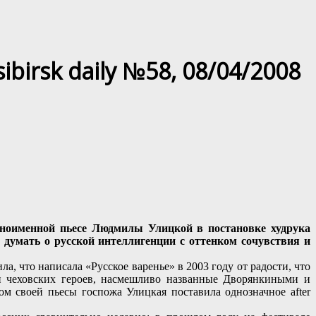
birsk daily №58, 08/04/2008
одноименной пьесе Людмилы Улицкой в постановке худрука
думать о русской интеллигенции с оттенком сочувствия и
, что написала «Русское варенье» в 2003 году от радости, что
и чеховских героев, насмешливо названные Дворянкиными и
м своей пьесы госпожа Улицкая поставила однозначное after