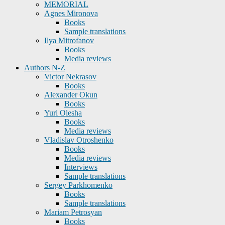
MEMORIAL
Agnes Mironova
Books
Sample translations
Ilya Mitrofanov
Books
Media reviews
Authors N-Z
Victor Nekrasov
Books
Alexander Okun
Books
Yuri Olesha
Books
Media reviews
Vladislav Otroshenko
Books
Media reviews
Interviews
Sample translations
Sergey Parkhomenko
Books
Sample translations
Mariam Petrosyan
Books