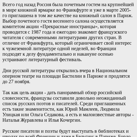
Всего год назад Россия была почетным гостем на крупнейшей
в мире книжной ярмарке во Франкфурте и уже в марте 2005-
го приглашена в том же качестве на книжный салон в Париж.
Выбор почетного гостя весеннего салона осуществляется
комитетом акции «Прекрасные иностранцы», которая
проводится с 1987 года и ежегодно знакомит французского
читателя с современными литературами других стран. В
отличие от Франкфурта, который ограничивает свой интерес
к чужеземной литературе одной неделей, во Франции
подходят к делу фундаментально и накануне осенью
устраивают литературный фестиваль.
Дни русской литературы открылись вчера в Национальном
оперном театре на площади Бастилии в Париже и продлятся
до 27 ноября.
Так как цель акции - дать панорамный обзор российской
словесности, французы составили довольно неожиданный
список русских поэтов и писателей. Среди приглашенных
есть такие знаменитости, как Юрий Мамлеев, Людмила
Улицкая или Ольга Седакова, а есть и малоизвестные авторы -
Наталья Журавлева и Илья Кочергин.
Русские писатели и поэты будут выступать в библиотеках и
школах по всей Франции и даже в Бельгии: в Париже, Бордо,