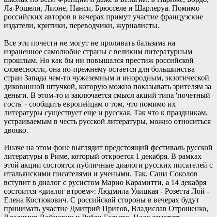
Ла-Рошели, Лионе, Нанси, Брюсселе и Шарлеруа. Помимо
российских авторов в вечерах примут участие французские
издатели, критики, переводчики, журналисты.
Все эти почести не могут не проливать бальзама на
израненное самолюбие страны с великим литературным
прошлым. Но как бы ни повышался престиж российской
словесности, она по-прежнему остается для большинства
стран Запада чем-то чужеземным и инородным, экзотической
диковинной штучкой, которую можно показывать зрителям за
деньги. В этом-то и заключается смысл акций типа 'почетный
гость' - сообщить европейцам о том, что помимо их
литературы существует еще и русская. Так что к праздникам,
устраиваемым в честь русской литературы, можно относиться
двояко.
Иначе на этом фоне выглядит предстоящий фестиваль русской
литературы в Риме, который откроется 1 декабря. В рамках
этой акции состоятся публичные диалоги русских писателей с
итальянскими писателями и учеными. Так, Саша Соколов
вступит в диалог с русистом Марио Карамитти, а 14 декабря
состоится «диалог втроем»: Людмила Улицкая - Розетта Лой -
Елена Костюкович. С российской стороны в вечерах будут
принимать участие Дмитрий Пригов, Владислав Отрошенко,