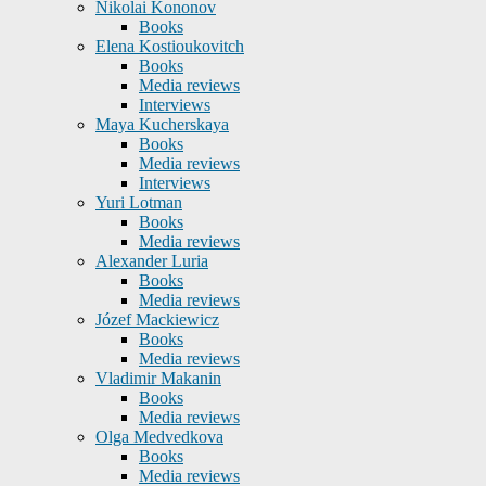
Nikolai Kononov
Books
Elena Kostioukovitch
Books
Media reviews
Interviews
Maya Kucherskaya
Books
Media reviews
Interviews
Yuri Lotman
Books
Media reviews
Alexander Luria
Books
Media reviews
Józef Mackiewicz
Books
Media reviews
Vladimir Makanin
Books
Media reviews
Olga Medvedkova
Books
Media reviews