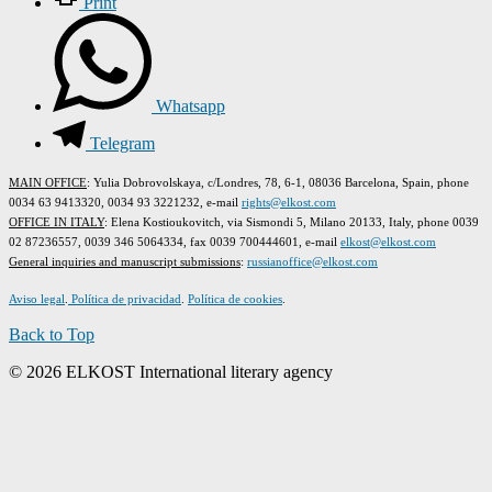
Print
Whatsapp
Telegram
MAIN OFFICE
: Yulia Dobrovolskaya, c/Londres, 78, 6-1, 08036 Barcelona, Spain, phone
0034 63 9413320, 0034 93 3221232, e-mail
rights@elkost.com
OFFICE IN ITALY
: Elena Kostioukovitch, via Sismondi 5, Milano 20133, Italy, phone 0039
02 87236557, 0039 346 5064334, fax 0039 700444601, e-mail
elkost@elkost.com
G
eneral inquiries and manuscript submissions
:
russianoffice@elkost.com
Aviso legal
.
Política de privacidad
.
Política de cookies
.
Back to Top
© 2026 ELKOST International literary agency