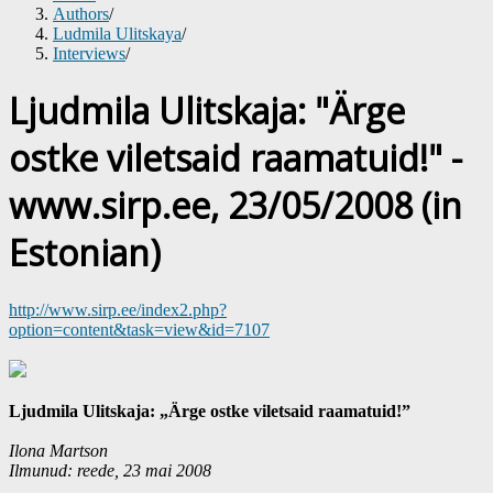
Authors
/
Ludmila Ulitskaya
/
Interviews
/
Ljudmila Ulitskaja: "Ärge
ostke viletsaid raamatuid!" -
www.sirp.ee, 23/05/2008 (in
Estonian)
http://www.sirp.ee/index2.php?
option=content&task=view&id=7107
Ljudmila Ulitskaja: „Ärge ostke viletsaid raamatuid!”
Ilona Martson
Ilmunud: reede, 23 mai 2008