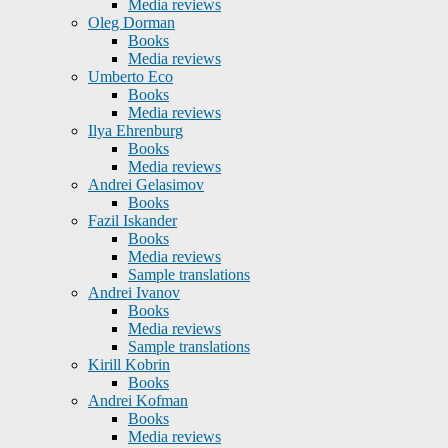
Media reviews
Oleg Dorman
Books
Media reviews
Umberto Eco
Books
Media reviews
Ilya Ehrenburg
Books
Media reviews
Andrei Gelasimov
Books
Fazil Iskander
Books
Media reviews
Sample translations
Andrei Ivanov
Books
Media reviews
Sample translations
Kirill Kobrin
Books
Andrei Kofman
Books
Media reviews