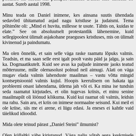
aastat. Sureb aastal 1998.
Minu teada on Daniel inimene, kes ainsana suutis ühendada
sedavõrd ühitamatud asjad nagu kristluse ja judaismi. Tema
põhimõte oli: „Mind ei huvita, millesse te usute. Tähtis on, kuidas te
elate.” See on absoluutselt protestantlik lähenemine, kuid
sellegipoolest ülimalt asjakohane praeguses kristluses, mis on ülimalt
kivinenud ja paindumatu.
Ma olen õnnelik, et sain selle väga raske raamatu lõpuks valmis.
Teadsin, et ma saan selle eest igalt poolt vastu päid ja jalgu, ja sain
ka. Dogmaatikutelt. Kuid see avas ka paljude inimeste jaoks teatud
mõtteruume, mille olemasolust polnud neil aimugi. Alati on väga
mugav elada valmis lahenduste maailmas – vastu võtta mingid
kontseptsioonid valmis kujul. Hoopis keerulisem on hakata iga
probleemi otsast lahendama, ütlema jah või ei. Ka mina ise tundsin
seda raamatut kirjutades, et olin tugevas kriisis, et minu senine
maailmapilt oli löönud kõikuma. Kuid kui raamat oli valmis, leidsin
ma rahu. Sain aru, et kriis on inimese normaalne seisund. Kui meil ei
ole kriise, siis me ei arene, ei liigu edasi. Ja eneses ei kahtle vaid
täielikud idioodid.
Mida olete teinud pärast „Daniel Steini” ilmumist?
Olen küllaltki vähe kirjutanud. Väga palju võtab aega keskmisele