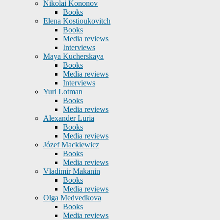
Nikolai Kononov
Books
Elena Kostioukovitch
Books
Media reviews
Interviews
Maya Kucherskaya
Books
Media reviews
Interviews
Yuri Lotman
Books
Media reviews
Alexander Luria
Books
Media reviews
Józef Mackiewicz
Books
Media reviews
Vladimir Makanin
Books
Media reviews
Olga Medvedkova
Books
Media reviews