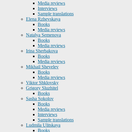
Media reviews
Interviews
Sample translations
Elena Rzhevskaya
Books
Media reviews
Natalya Semenova
Books
Media reviews
Irina Sherbakova
Books
Media reviews
Mikhail Shevelev
Books
Media reviews
Viktor Shklovsky
Grigory Sluzhitel
Books
Sasha Sokolov
Books
Media reviews
Interviews
Sample translations
Ludmila Ulitskaya
Books