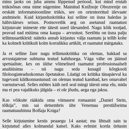
minu jaoks on juba ammu lõppenud periood, kui mind erutab
trükisõnas oma nime nägemine. Mainitud Knižnoje Obozrenije on
eeskätt informatsiooniline trükis, see on orienteeritud ülevaate
andmisele. Kuid kirjanduskriitika kui selline on üsna haledas ja
häbiväärses seisus. Postsovetlik aeg on asetanud raamatust
kirjutavate inimeste ette täiesti uued ülesanded. Nagu kõik tootjad,
peavad nad müüma oma kaupa – arvustust. Seetõttu on üsna palju
tellimusartikleid: näiteks annab kirjastus välja raamatu ja tellib kohe
ka kolmelt kriitikult kolm korralikku artiklit, et raamatut märgataks.
Ja et selline žanr nagu tellimuskriitika on olemas, hakkad sa
arvustajatesse suhtuma teatud kahtlusega. Väga vähe on jäänud
spetsialiste, kes on üldse võimelised raamatut professionaalselt
analüüsima – nii nagu seda kusagil kõrgkooli
filoloogiateaduskonnas õpetatakse. Liiatigi on kriitika tänapäeval ka
tugevasti kildkonnastunud: on olemas teatud kambad, kes omavahel
vaenutsevad. Selles mõttes käib neil seal mingi täiesti oma elu, mida
ma ei pea vajalikuks jälgida – ei ole jõudu, aega ega jaksu.
Kas võiksite rääkida oma viimasest romaanist „Daniel Stein,
tõlkija”, mis sai detsembris ühe Venemaa prestiižseima
raamatuauhinna Bolšaja Kniga?
Selle kirjutamine kestis peaaegu 14 aastat; ma lihtsalt sain ta
kirjutatud alles kolmandal katsel. Kaks eelmist korda üritasin