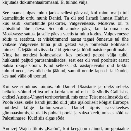
kirjutada dokumentaalromaani. Ei tulnud välja.
See raamat algas minu jaoks sellest päevast, kui minu majja tuli
karmeliitide ordu munk Daniel. Ta oli teel Iisraeli linnast Haifast,
kus asub karmeliitide peakorter, Valgevenesse. Moskvas oli ta
läbisõidul ühe päeva. See oli ainuke päev, kui ta oma elus
Moskvasse sattus, ja selle päeva veetis ta minu kodus. Valgevenesse
sõitis ta seetõttu, et viiskümmend aastat tagasi õnnestus tal ühe
väikese Valgevene linna juudi getost välja toimetada kolmsada
inimest. Ülejäänud viissada jäid getosse ja löödi natside poolt maha.
Ning ka nendest kolmesajast, kes tookord getost välja tulid,
hukkusid paljud partisanisalkades, sest ees oli veel poolteist aastat
Saksa okupatsiooni. Kuid selleks 50. aastapäevaks olid kokku
tulnud need, kes olid ellu jäänud, samuti nende lapsed. Ja Daniel,
kes nad välja oli toonud.
Kui see sündmus toimus, oli Daniel 19aastane ja oleks selleks
hetkeks võinud ei tea mitu korda surnud olla. Ta sündis Galiitsias,
endisel Austria-Ungari territooriumil, mis enne Teist maailmasõda oli
Poola käes, selle kandi juudid olid juba ajalooliselt kõigist Euroopa
juutidest kõige kultuursemad. Daniel õppis saksakeelses
gümnaasiumis, ta rääkis puhtalt poola ja saksa keelt, unistas sõidust
Palestiinasse. Kuid siis algas sõda.
Andrzej Wajda filmis „Katõn”, kui keegi on näinud, on geniaalne