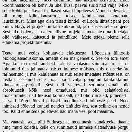
koordinatsioon oli kehv. Ja ühel ilusal päeval surid nad välja. Miks,
selle kohta püstitavad teadlased siiani hüpoteese. Mõned ütlevad, et
oli mingi kliimakatastroof, teised kahtlustavad ootamatut
lauskiiritust. Mina aga olen täiesti kindel, et Looja lihtsalt pani poe
kinni. Nägi, et projekt on läbi kukkunud, ja otsustas selle sulgeda.
Sest tal oli olemas ka alternatiivne projekt – imetajate oma. Imetajad
olid väikesed, kaitsetud ja paindlikud. Meie teiega oleme selle
edukama projekti tulemus.
Teate, mul vedas kohutavalt elukutsega. Lõpetasin ülikoolis
bioloogiateaduskonna, ametilt olen ma geneetik. See on tore amet.
Aga kui ma neid raudseid koletisi vaatasin, sain ma aru, et on
toimunud üks jahmatav asi: et inimese mõistus, mis on sedavõrd
rafineeritud ja mis kahtlemata eristub teiste imetajate mõistusest, on
justkui taastanud selle looja poolt välja praagitud läbikukkunud
dinosauruse-projekti. Sest neil veerevail soomusmasinail olid
absoluutselt kõik need omadused, mis olid eelajaloolistel
monstrumitel: nad liikusid kohmakalt, nad olid rumalad, pimedad –
ja vaid kõrgel üleval paistsid imetillukesed inimeste pead. Need
inimesed põlevad kunagi nendes tankides ära, sest selline on nende
töö. Kuid enne seda põletavad nad maha veel pool maailma.
Ma vaatasin seda pilti õudusega ja meenutasin vanakreeka titaane
ning muid koletisi, kelle on sünnitanud inimese alateadvuse põrgu.