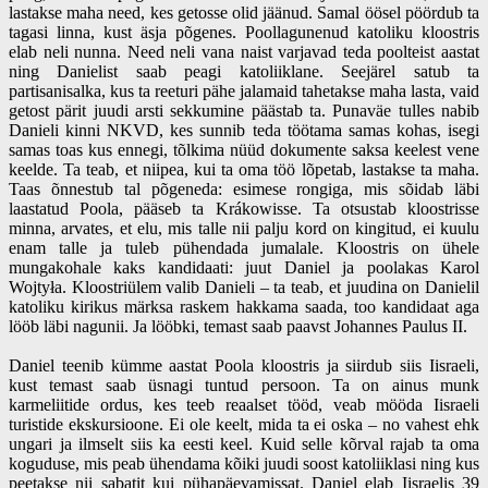
lastakse maha need, kes getosse olid jäänud. Samal öösel pöördub ta
tagasi linna, kust äsja põgenes. Poollagunenud katoliku kloostris
elab neli nunna. Need neli vana naist varjavad teda poolteist aastat
ning Danielist saab peagi katoliiklane. Seejärel satub ta
partisanisalka, kus ta reeturi pähe jalamaid tahetakse maha lasta, vaid
getost pärit juudi arsti sekkumine päästab ta. Punaväe tulles nabib
Danieli kinni NKVD, kes sunnib teda töötama samas kohas, isegi
samas toas kus ennegi, tõlkima nüüd dokumente saksa keelest vene
keelde. Ta teab, et niipea, kui ta oma töö lõpetab, lastakse ta maha.
Taas õnnestub tal põgeneda: esimese rongiga, mis sõidab läbi
laastatud Poola, pääseb ta Krákowisse. Ta otsustab kloostrisse
minna, arvates, et elu, mis talle nii palju kord on kingitud, ei kuulu
enam talle ja tuleb pühendada jumalale. Kloostris on ühele
mungakohale kaks kandidaati: juut Daniel ja poolakas Karol
Wojtyła. Kloostriülem valib Danieli – ta teab, et juudina on Danielil
katoliku kirikus märksa raskem hakkama saada, too kandidaat aga
lööb läbi nagunii. Ja lööbki, temast saab paavst Johannes Paulus II.
Daniel teenib kümme aastat Poola kloostris ja siirdub siis Iisraeli,
kust temast saab üsnagi tuntud persoon. Ta on ainus munk
karmeliitide ordus, kes teeb reaalset tööd, veab mööda Iisraeli
turistide ekskursioone. Ei ole keelt, mida ta ei oska – no vahest ehk
ungari ja ilmselt siis ka eesti keel. Kuid selle kõrval rajab ta oma
koguduse, mis peab ühendama kõiki juudi soost katoliiklasi ning kus
peetakse nii sabatit kui pühapäevamissat. Daniel elab Iisraelis 39