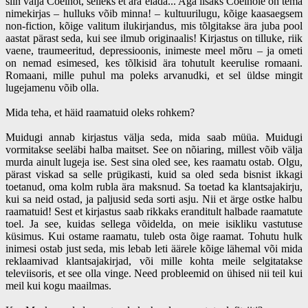
siin välja Coelhot, selleks et ära elada... Aga lisaks Coelhole on tema
nimekirjas – hulluks võib minna! – kultuurilugu, kõige kaasaegsem
non-fiction, kõige valitum ilukirjandus, mis tõlgitakse ära juba pool
aastat pärast seda, kui see ilmub originaalis! Kirjastus on tilluke, riik
vaene, traumeeritud, depressioonis, inimeste meel mõru – ja ometi
on nemad esimesed, kes tõlkisid ära tohutult keerulise romaani.
Romaani, mille puhul ma poleks arvanudki, et sel üldse mingit
lugejamenu võib olla.
Mida teha, et häid raamatuid oleks rohkem?
Muidugi annab kirjastus välja seda, mida saab müüa. Muidugi
vormitakse seeläbi halba maitset. See on nõiaring, millest võib välja
murda ainult lugeja ise. Sest sina oled see, kes raamatu ostab. Olgu,
pärast viskad sa selle prügikasti, kuid sa oled seda bisnist ikkagi
toetanud, oma kolm rubla ära maksnud. Sa toetad ka klantsajakirju,
kui sa neid ostad, ja paljusid seda sorti asju. Nii et ärge ostke halbu
raamatuid! Sest et kirjastus saab rikkaks eranditult halbade raamatute
toel. Ja see, kuidas sellega võidelda, on meie isikliku vastutuse
küsimus. Kui ostame raamatu, tuleb osta õige raamat. Tohutu hulk
inimesi ostab just seda, mis lebab leti äärele kõige lähemal või mida
reklaamivad klantsajakirjad, või mille kohta meile selgitatakse
televiisoris, et see olla vinge. Need probleemid on ühised nii teil kui
meil kui kogu maailmas.