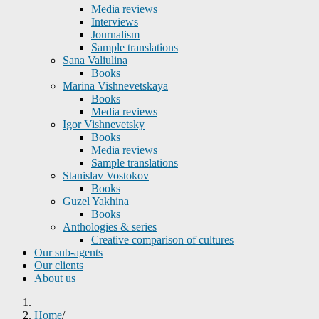
Media reviews
Interviews
Journalism
Sample translations
Sana Valiulina
Books
Marina Vishnevetskaya
Books
Media reviews
Igor Vishnevetsky
Books
Media reviews
Sample translations
Stanislav Vostokov
Books
Guzel Yakhina
Books
Anthologies & series
Creative comparison of cultures
Our sub-agents
Our clients
About us
Home
/