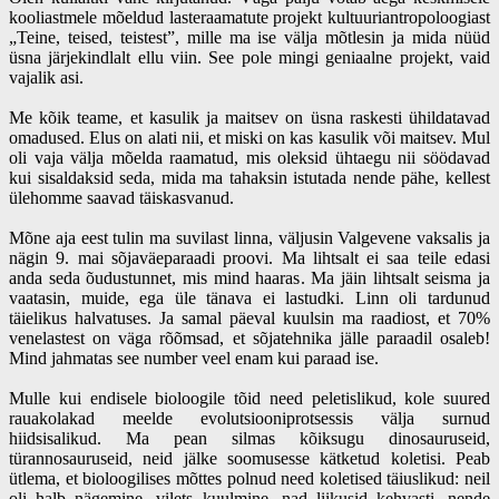
kooliastmele mõeldud lasteraamatute projekt kultuuriantropoloogiast
„Teine, teised, teistest”, mille ma ise välja mõtlesin ja mida nüüd
üsna järjekindlalt ellu viin. See pole mingi geniaalne projekt, vaid
vajalik asi.
Me kõik teame, et kasulik ja maitsev on üsna raskesti ühildatavad
omadused. Elus on alati nii, et miski on kas kasulik või maitsev. Mul
oli vaja välja mõelda raamatud, mis oleksid ühtaegu nii söödavad
kui sisaldaksid seda, mida ma tahaksin istutada nende pähe, kellest
ülehomme saavad täiskasvanud.
Mõne aja eest tulin ma suvilast linna, väljusin Valgevene vaksalis ja
nägin 9. mai sõjaväeparaadi proovi. Ma lihtsalt ei saa teile edasi
anda seda õudustunnet, mis mind haaras. Ma jäin lihtsalt seisma ja
vaatasin, muide, ega üle tänava ei lastudki. Linn oli tardunud
täielikus halvatuses. Ja samal päeval kuulsin ma raadiost, et 70%
venelastest on väga rõõmsad, et sõjatehnika jälle paraadil osaleb!
Mind jahmatas see number veel enam kui paraad ise.
Mulle kui endisele bioloogile tõid need peletislikud, kole suured
rauakolakad meelde evolutsiooniprotsessis välja surnud
hiidsisalikud. Ma pean silmas kõiksugu dinosauruseid,
türannosauruseid, neid jälke soomusesse kätketud koletisi. Peab
ütlema, et bioloogilises mõttes polnud need koletised täiuslikud: neil
oli halb nägemine, vilets kuulmine, nad liikusid kehvasti, nende