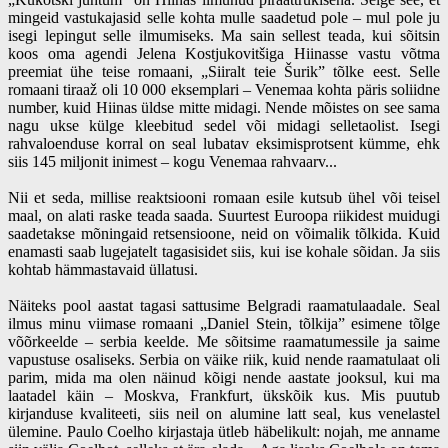
mingeid vastukajasid selle kohta mulle saadetud pole – mul pole ju
isegi lepingut selle ilmumiseks. Ma sain sellest teada, kui sõitsin
koos oma agendi Jelena Kostjukovitšiga Hiinasse vastu võtma
preemiat ühe teise romaani, „Siiralt teie Šurik” tõlke eest. Selle
romaani tiraaž oli 10 000 eksemplari – Venemaa kohta päris soliidne
number, kuid Hiinas üldse mitte midagi. Nende mõistes on see sama
nagu ukse külge kleebitud sedel või midagi selletaolist. Isegi
rahvaloenduse korral on seal lubatav eksimisprotsent kümme, ehk
siis 145 miljonit inimest – kogu Venemaa rahvaarv...
Nii et seda, millise reaktsiooni romaan esile kutsub ühel või teisel
maal, on alati raske teada saada. Suurtest Euroopa riikidest muidugi
saadetakse mõningaid retsensioone, neid on võimalik tõlkida. Kuid
enamasti saab lugejatelt tagasisidet siis, kui ise kohale sõidan. Ja siis
kohtab hämmastavaid üllatusi.
Näiteks pool aastat tagasi sattusime Belgradi raamatulaadale. Seal
ilmus minu viimase romaani „Daniel Stein, tõlkija” esimene tõlge
võõrkeelde – serbia keelde. Me sõitsime raamatumessile ja saime
vapustuse osaliseks. Serbia on väike riik, kuid nende raamatulaat oli
parim, mida ma olen näinud kõigi nende aastate jooksul, kui ma
laatadel käin – Moskva, Frankfurt, ükskõik kus. Mis puutub
kirjanduse kvaliteeti, siis neil on alumine latt seal, kus venelastel
ülemine. Paulo Coelho kirjastaja ütleb häbelikult: nojah, me anname