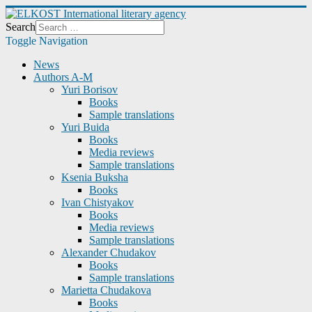
Search
Toggle Navigation
News
Authors A-M
Yuri Borisov
Books
Sample translations
Yuri Buida
Books
Media reviews
Sample translations
Ksenia Buksha
Books
Ivan Chistyakov
Books
Media reviews
Sample translations
Alexander Chudakov
Books
Sample translations
Marietta Chudakova
Books