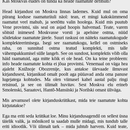
Kas Moskvas elades on tunda ka heade raamatute defitsiiti?
Head kirjandust on Moskva linnas lademes. Kuid mul on oma
piirang koduse raamaturiiuli näol: tean, et mingi kakskümmend
raamatut veel mahub, ja seetõttu valin hoolega. Kuid mis puutub
Vene provintsi, siis seal on asjad hoopis halvemad. Teate, varem
sõitsid inimesed Moskvasse vorsti ja apelsine ostma, nüüd
sõidetakse raamatute järele. Suuri raskusi on näiteks raamatukogude
komplekteerimisega. Isegi see raamatukogu, kellel on ostmiseks
raha, on sunnitud ostma teatud komplekti, mis talle
vähempakkumisel sülle langeb. See on sundost, komplektis võib olla
häid raamatuid, aga mitte kõik ei ole head. On ka teine probleem:
info heade raamatute kohta ei jõua provintsi. Venemaal on väga hea
ajaleht Knižnoje Obozrenije, kus antakse ülevaade ilmuvast
kirjandusest, kirjanikud omalt poolt aga püüavad anda oma panuse
lugejatega kohtudes. Ma olen viimasel kahel aastal palju ringi
reisinud, ja see on ülimalt huvitav. Sest Moskva elu erineb
Smolenski, Saraatovi, Hantõ-Mansiiski ja Norilski omast üliväga.
Mis arvamusel olete kirjanduskriitikast, mida teie raamatute kohta
kirjutatakse?
Ega ma eriti seda kriitikat loe. Minu kirjandusagendil on sellest üsna
täielik valik, ja mõnikord ta saadab mulle midagi, mis tundub talle
eriti idiootlik. Või ülimalt tark – mida juhtub harvem. Kuid teate,