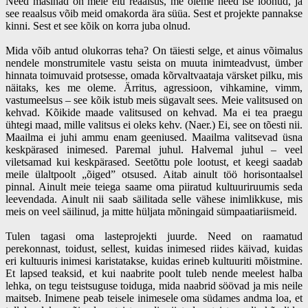
Need masinad on meie elu reaalsus, me oleme need ise loonud, ja
see reaalsus võib meid omakorda ära süüa. Sest et projekte pannakse
kinni. Sest et see kõik on korra juba olnud.
Mida võib antud olukorras teha? On täiesti selge, et ainus võimalus
nendele monstrumitele vastu seista on muuta inimteadvust, ümber
hinnata toimuvaid protsesse, omada kõrvaltvaataja värsket pilku, mis
näitaks, kes me oleme. Ärritus, agressioon, vihkamine, vimm,
vastumeelsus – see kõik istub meis sügavalt sees. Meie valitsused on
kehvad. Kõikide maade valitsused on kehvad. Ma ei tea praegu
ühtegi maad, mille valitsus ei oleks kehv. (Naer.) Ei, see on tõesti nii.
Maailma ei juhi ammu enam geeniused. Maailma valitsevad üsna
keskpärased inimesed. Paremal juhul. Halvemal juhul – veel
viletsamad kui keskpärased. Seetõttu pole lootust, et keegi saadab
meile ülaltpoolt „õiged” otsused. Aitab ainult töö horisontaalsel
pinnal. Ainult meie teiega saame oma piiratud kultuuriruumis seda
leevendada. Ainult nii saab säilitada selle vähese inimlikkuse, mis
meis on veel säilinud, ja mitte hüljata mõningaid sümpaatiariismeid.
Tulen tagasi oma lasteprojekti juurde. Need on raamatud
perekonnast, toidust, sellest, kuidas inimesed riides käivad, kuidas
eri kultuuris inimesi karistatakse, kuidas erineb kultuuriti mõistmine.
Et lapsed teaksid, et kui naabrite poolt tuleb nende meelest halba
lehka, on tegu teistsuguse toiduga, mida naabrid söövad ja mis neile
maitseb. Inimene peab teisele inimesele oma südames andma loa, et