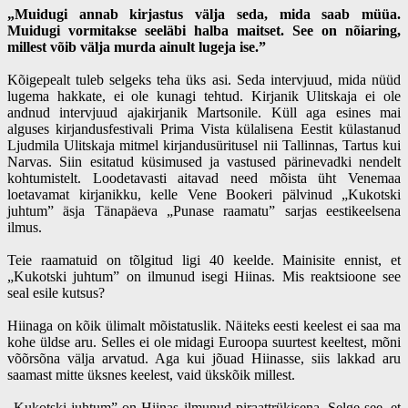
„Muidugi annab kirjastus välja seda, mida saab müüa.
Muidugi vormitakse seeläbi halba maitset. See on nõiaring,
millest võib välja murda ainult lugeja ise.”
Kõigepealt tuleb selgeks teha üks asi. Seda intervjuud, mida nüüd
lugema hakkate, ei ole kunagi tehtud. Kirjanik Ulitskaja ei ole
andnud intervjuud ajakirjanik Martsonile. Küll aga esines mai
alguses kirjandusfestivali Prima Vista külalisena Eestit külastanud
Ljudmila Ulitskaja mitmel kirjandusüritusel nii Tallinnas, Tartus kui
Narvas. Siin esitatud küsimused ja vastused pärinevadki nendelt
kohtumistelt. Loodetavasti aitavad need mõista üht Venemaa
loetavamat kirjanikku, kelle Vene Bookeri pälvinud „Kukotski
juhtum” äsja Tänapäeva „Punase raamatu” sarjas eestikeelsena
ilmus.
Teie raamatuid on tõlgitud ligi 40 keelde. Mainisite ennist, et
„Kukotski juhtum” on ilmunud isegi Hiinas. Mis reaktsioone see
seal esile kutsus?
Hiinaga on kõik ülimalt mõistatuslik. Näiteks eesti keelest ei saa ma
kohe üldse aru. Selles ei ole midagi Euroopa suurtest keeltest, mõni
võõrsõna välja arvatud. Aga kui jõuad Hiinasse, siis lakkad aru
saamast mitte üksnes keelest, vaid ükskõik millest.
„Kukotski juhtum” on Hiinas ilmunud piraattrükisena. Selge see, et