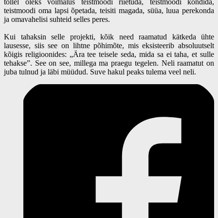
tollel oleks võimalus teistmoodi riietuda, teistmoodi kõndida,
teistmoodi oma lapsi õpetada, teisiti magada, süüa, luua perekonda
ja omavahelisi suhteid selles peres.
Kui tahaksin selle projekti, kõik need raamatud kätkeda ühte
lausesse, siis see on lihtne põhimõte, mis eksisteerib absoluutselt
kõigis religioonides: „Ära tee teisele seda, mida sa ei taha, et sulle
tehakse”. See on see, millega ma praegu tegelen. Neli raamatut on
juba tulnud ja läbi müüdud. Suve hakul peaks tulema veel neli.