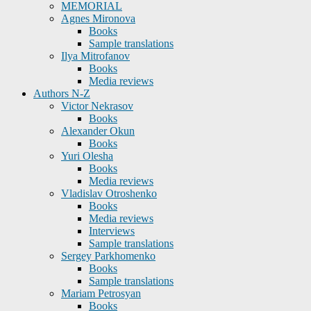
MEMORIAL
Agnes Mironova
Books
Sample translations
Ilya Mitrofanov
Books
Media reviews
Authors N-Z
Victor Nekrasov
Books
Alexander Okun
Books
Yuri Olesha
Books
Media reviews
Vladislav Otroshenko
Books
Media reviews
Interviews
Sample translations
Sergey Parkhomenko
Books
Sample translations
Mariam Petrosyan
Books