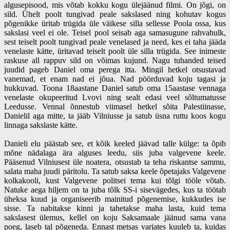
algusepisood, mis võtab kokku kogu ülejäänud filmi. On jõgi, on
sild. Ühelt poolt tungivad peale sakslased ning kohutav kogus
põgenikke üritab trügida üle väikese silla sellesse Poola ossa, kus
sakslasi veel ei ole. Teisel pool seisab aga samasugune rahvahulk,
sest teiselt poolt tungivad peale venelased ja need, kes ei taha jääda
venelaste kätte, üritavad teiselt poolt üle silla trügida. See inimeste
raskuse all rappuv sild on võimas kujund. Nagu tuhanded teised
juudid pageb Daniel oma perega itta. Mingil hetkel otsustavad
vanemad, et enam nad ei jõua. Nad pöörduvad koju tagasi ja
hukkuvad. Toona 18aastane Daniel satub oma 15aastase vennaga
venelaste okupeeritud Lvovi ning sealt edasi veel sõltumatusse
Leedusse. Vennal õnnestub viimasel hetkel sõita Palestiinasse,
Danielil aga mitte, ta jääb Vilniusse ja satub üsna ruttu koos kogu
linnaga sakslaste kätte.
Danieli elu päästab see, et kõik keeled jäävad talle külge: ta õpib
mõne nädalaga ära alguses leedu, siis juba valgevene keele.
Pääsenud Vilniusest üle noatera, otsustab ta teha riskantse sammu,
salata maha juudi päritolu. Ta satub saksa keele õpetajaks Valgevene
kolkakooli, kust Valgevene politsei tema kui tõlgi tööle võtab.
Natuke aega hiljem on ta juba tõlk SS-i sisevägedes, kus ta töötab
üheksa kuud ja organiseerib mainitud põgenemise, kukkudes ise
sisse. Ta nabitakse kinni ja tahetakse maha lasta, kuid tema
sakslasest ülemus, kellel on koju Saksamaale jäänud sama vana
poeg, laseb tal põgeneda. Ennast metsas varjates kuuleb ta, kuidas