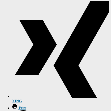
XING
Print