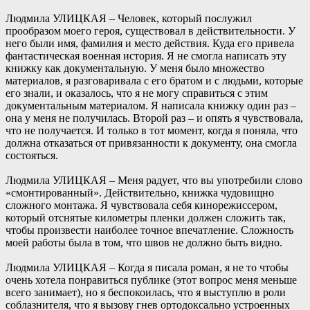
Людмила УЛИЦКАЯ – Человек, который послужил
прообразом моего героя, существовал в действительности. У
него были имя, фамилия и место действия. Куда его привела
фантастическая военная история. Я не смогла написать эту
книжку как документальную. У меня было множество
материалов, я разговаривала с его братом и с людьми, которые
его знали, и оказалось, что я не могу справиться с этим
документальным материалом. Я написала книжку один раз –
она у меня не получилась. Второй раз – и опять я чувствовала,
что не получается. И только в тот момент, когда я поняла, что
должна отказаться от привязанности к документу, она смогла
состояться.
Людмила УЛИЦКАЯ – Меня радует, что вы употребили слово
«смонтированный». Действительно, книжка чудовищно
сложного монтажа. Я чувствовала себя кинорежиссером,
который отснятые километры пленки должен сложить так,
чтобы произвести наиболее точное впечатление. Сложность
моей работы была в том, что швов не должно быть видно.
Людмила УЛИЦКАЯ – Когда я писала роман, я не то чтобы
очень хотела понравиться публике (этот вопрос меня меньше
всего занимает), но я беспокоилась, что я выступлю в роли
соблазнителя, что я вызову гнев ортодоксально устроенных