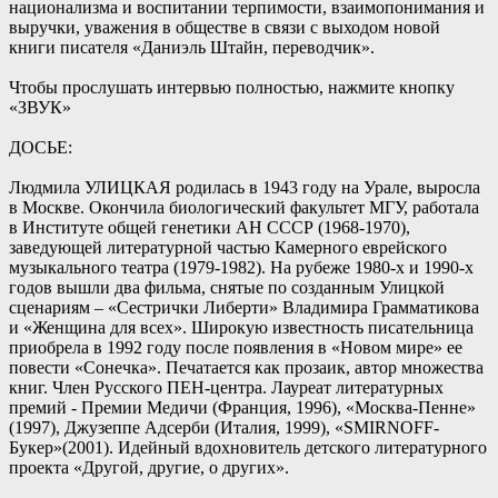
национализма и воспитании терпимости, взаимопонимания и
выручки, уважения в обществе в связи с выходом новой
книги писателя «Даниэль Штайн, переводчик».
Чтобы прослушать интервью полностью, нажмите кнопку
«ЗВУК»
ДОСЬЕ:
Людмила УЛИЦКАЯ родилась в 1943 году на Урале, выросла
в Москве. Окончила биологический факультет МГУ, работала
в Институте общей генетики АН СССР (1968-1970),
заведующей литературной частью Камерного еврейского
музыкального театра (1979-1982). На рубеже 1980-х и 1990-х
годов вышли два фильма, снятые по созданным Улицкой
сценариям – «Сестрички Либерти» Владимира Грамматикова
и «Женщина для всех». Широкую известность писательница
приобрела в 1992 году после появления в «Новом мире» ее
повести «Сонечка». Печатается как прозаик, автор множества
книг. Член Русского ПЕН-центра. Лауреат литературных
премий - Премии Медичи (Франция, 1996), «Москва-Пенне»
(1997), Джузеппе Адсерби (Италия, 1999), «SMIRNOFF-
Букер»(2001). Идейный вдохновитель детского литературного
проекта «Другой, другие, о других».