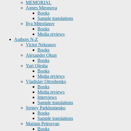
MEMORIAL
Agnes Mironova
Books
Sample translations
Ilya Mitrofanov
Books
Media reviews
Authors N-Z
Victor Nekrasov
Books
Alexander Okun
Books
Yuri Olesha
Books
Media reviews
Vladislav Otroshenko
Books
Media reviews
Interviews
Sample translations
Sergey Parkhomenko
Books
Sample translations
Mariam Petrosyan
Books