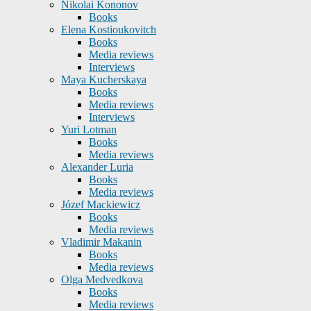
Nikolai Kononov
Books
Elena Kostioukovitch
Books
Media reviews
Interviews
Maya Kucherskaya
Books
Media reviews
Interviews
Yuri Lotman
Books
Media reviews
Alexander Luria
Books
Media reviews
Józef Mackiewicz
Books
Media reviews
Vladimir Makanin
Books
Media reviews
Olga Medvedkova
Books
Media reviews