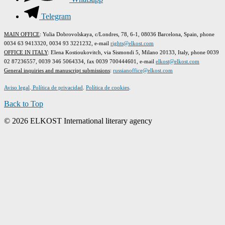
Telegram
MAIN OFFICE
: Yulia Dobrovolskaya, c/Londres, 78, 6-1, 08036 Barcelona, Spain, phone
0034 63 9413320, 0034 93 3221232, e-mail
rights@elkost.com
OFFICE IN ITALY
: Elena Kostioukovitch, via Sismondi 5, Milano 20133, Italy, phone 0039
02 87236557, 0039 346 5064334, fax 0039 700444601, e-mail
elkost@elkost.com
G
eneral inquiries and manuscript submissions
:
russianoffice@elkost.com
Aviso legal
.
Política de privacidad
.
Política de cookies
.
Back to Top
© 2026 ELKOST International literary agency