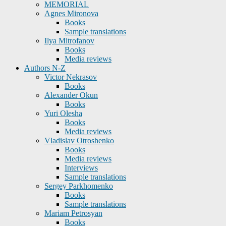
MEMORIAL
Agnes Mironova
Books
Sample translations
Ilya Mitrofanov
Books
Media reviews
Authors N-Z
Victor Nekrasov
Books
Alexander Okun
Books
Yuri Olesha
Books
Media reviews
Vladislav Otroshenko
Books
Media reviews
Interviews
Sample translations
Sergey Parkhomenko
Books
Sample translations
Mariam Petrosyan
Books