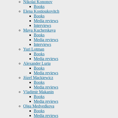
Nikolai Kononov
Books
Elena Kostioukovitch
Books
Media reviews
Interviews
Maya Kucherskaya
Books
Media reviews
Interviews
Yuri Lotman
Books
Media reviews
Alexander Luria
Books
Media reviews
Józef Mackiewicz
Books
Media reviews
Vladimir Makanin
Books
Media reviews
Olga Medvedkova
Books
Media reviews