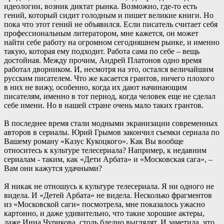
идеологии, возник диктат рынка. Возможно, где-то есть
гений, который сидит голодным и пишет великие книги. Но
пока что этот гений не объявился. Если писатель считает себя
профессиональным литератором, мне кажется, он может
найти себе работу на огромном сегодняшнем рынке, и именно
такую, которая ему подходит. Работа сама по себе – вещь
достойная. Между прочим, Андрей Платонов одно время
работал дворником. И, несмотря на это, остался величайшим
русским писателем. Что же касается грантов, ничего плохого
в них не вижу, особенно, когда их дают начинающим
писателям, именно в тот период, когда человек еще не сделал
себе имени. Но в нашей стране очень мало таких грантов.
В последнее время стали модными экранизации современных
авторов в сериалы. Юрий Грымов закончил съемки сериала по
Вашему роману «Казус Кукоцкого». Как Вы вообще
относитесь к культуре телесериала? Например, к недавним
сериалам - таким, как «Дети Арбата» и «Московская сага», –
Вам они кажутся удачными?
Я никак не отношусь к культуре телесериала. Я ни одного не
видела. И «Детей Арбата» не видела. Несколько фрагментов
из «Московской саги» посмотрела, мне показалось ужасно
картонно, и даже удивительно, что такие хорошие актеры,
даже Инна Чурикова, столь бледно выглядят. И заметила, что