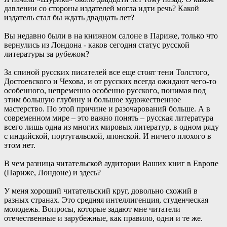
давлении со стороны издателей могла идти речь? Какой
издатель стал бы ждать двадцать лет?
Вы недавно были в на книжном салоне в Париже, только что
вернулись из Лондона - каков сегодня статус русской
литературы за рубежом?
За спиной русских писателей все еще стоят тени Толстого,
Достоевского и Чехова, и от русских всегда ожидают чего-то
особенного, непременно особенно русского, понимая под
этим большую глубину и большое художественное
мастерство. По этой причине и разочарований больше. А в
современном мире – это важно понять – русская литература
всего лишь одна из многих мировых литератур, в одном ряду
с индийской, португальской, японской. И ничего плохого в
этом нет.
В чем разница читательской аудитории Ваших книг в Европе
(Париже, Лондоне) и здесь?
У меня хороший читательский круг, довольно схожий в
разных странах. Это средняя интеллигенция, студенческая
молодежь. Вопросы, которые задают мне читатели
отечественные и зарубежные, как правило, одни и те же.