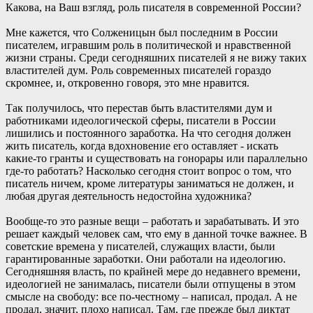
Какова, на Ваш взгляд, роль писателя в современной России?
Мне кажется, что Солженицын был последним в России
писателем, игравшим роль в политической и нравственной
жизни страны. Среди сегодняшних писателей я не вижу таких
властителей дум. Роль современных писателей гораздо
скромнее, и, откровенно говоря, это мне нравится.
Так получилось, что перестав быть властителями дум и
работниками идеологической сферы, писатели в России
лишились и постоянного заработка. На что сегодня должен
жить писатель, когда вдохновение его оставляет - искать
какие-то гранты и существовать на гонорары или параллельно
где-то работать? Насколько сегодня стоит вопрос о том, что
писатель ничем, кроме литературы заниматься не должен, и
любая другая деятельность недостойна художника?
Вообще-то это разные вещи – работать и зарабатывать. И это
решает каждый человек сам, что ему в данной точке важнее. В
советские времена у писателей, служащих власти, были
гарантированные заработки. Они работали на идеологию.
Сегодняшняя власть, по крайней мере до недавнего времени,
идеологией не занималась, писатели были отпущены в этом
смысле на свободу: все по-честному – написал, продал. А не
продал, значит, плохо написал. Там, где прежде был диктат