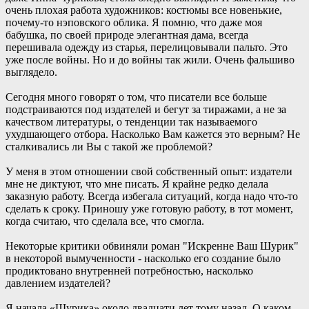
очень плохая работа художников: костюмы все новенькие,
почему-то нэповского облика. Я помню, что даже моя
бабушка, по своей природе элегантная дама, всегда
перешивала одежду из старья, перелицовывали пальто. Это
уже после войны. Но и до войны так жили. Очень фальшиво
выглядело.
Сегодня много говорят о том, что писатели все больше
подстраиваются под издателей и бегут за тиражами, а не за
качеством литературы, о тенденции так называемого
ухудшающего отбора. Насколько Вам кажется это верным? Не
сталкивались ли Вы с такой же проблемой?
У меня в этом отношении свой собственный опыт: издатели
мне не диктуют, что мне писать. Я крайне редко делала
заказную работу. Всегда избегала ситуаций, когда надо что-то
сделать к сроку. Приношу уже готовую работу, в тот момент,
когда считаю, что сделала все, что смогла.
Некоторые критики обвиняли роман "Искренне Ваш Шурик"
в некоторой вымученности - насколько его создание было
продиктовано внутренней потребностью, насколько
давлением издателей?
Я начала «Шурика» около двадцати лет тому назад. О каком